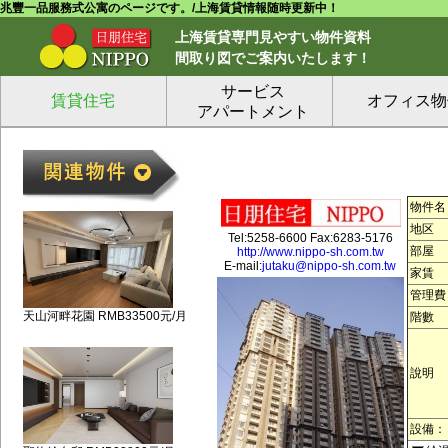
兆豐一品服務式公寓のページです。/上海賃貸情報随時更新中！
上海賃貸専門見やすい物件資料
間取り図でご案内いたします！
サービス
賃貸住宅
オフィス物
アパートメント
物件名
地区
Tel:5258-6600 Fax:6283-5176
部屋
http://www.nippo-sh.com.tw
E-mail:
jutaku@nippo-sh.com.tw
家賃
管理費
天山河畔花園 RMB33500元/月
階數
說明
設備：