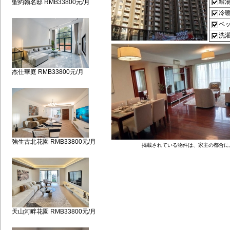
給
聖約翰名邸 RMB33800元/月
冷
ベ
洗
杰仕華庭 RMB33800元/月
強生古北花園 RMB33800元/月
掲載されている物件は、家主の都合に
天山河畔花園 RMB33800元/月