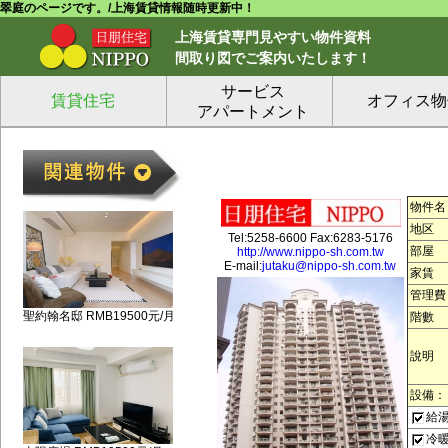
翠庭のページです。/上海賃貸情報随時更新中！
上海賃貸専門見やすい物件資料
間取り図でご案内いたします！
サービス
賃貸住宅
オフィス物
アパートメント
物件名
地区
Tel:5258-6600 Fax:6283-5176
部屋
http://www.nippo-sh.com.tw
E-mail:
jutaku@nippo-sh.com.tw
家賃
管理費
聖約翰名邸 RMB19500元/月
階數
說明
設備：
給
冷