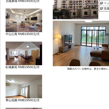
太陽廣場 RMB19500元/月
ベ
洗
中山公寓 RMB19500元/月
虹橋豪苑 RMB19500元/月
掲載されている物件は、家主の都合に
華山花園 RMB19500元/月