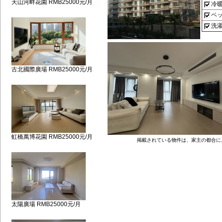
天山河畔花園 RMB25000元/月
冷
ベ
洗
古北國際廣場 RMB25000元/月
虹橋萬博花園 RMB25000元/月
掲載されている物件は、家主の都合に
太陽廣場 RMB25000元/月