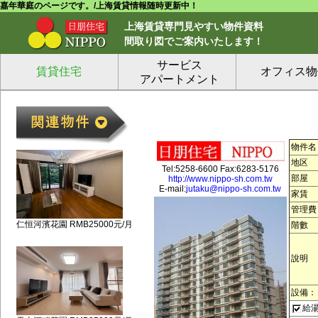
嘉年華庭のページです。/上海賃貸情報随時更新中！
上海賃貸専門見やすい物件資料
間取り図でご案内いたします！
サービス
賃貸住宅
オフィス物
アパートメント
物件名
地区
Tel:5258-6600 Fax:6283-5176
部屋
http://www.nippo-sh.com.tw
E-mail:
jutaku@nippo-sh.com.tw
家賃
管理費
仁恒河濱花園 RMB25000元/月
階數
說明
設備：
給