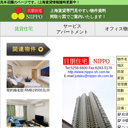
兆丰花園のページです。/上海賃貸情報随時更新中！
上海賃貸専門見やすい物件資料
間取り図でご案内いたします！
サービス
賃貸住宅
オフィス物
アパートメント
物件名
地区
Tel:5258-6600 Fax:6283-5176
部屋
http://www.nippo-sh.com.tw
E-mail:
jutaku@nippo-sh.com.tw
家賃
管理費
聖約翰名邸 RMB19500元/月
階數
說明
設備：
給
冷
ベ