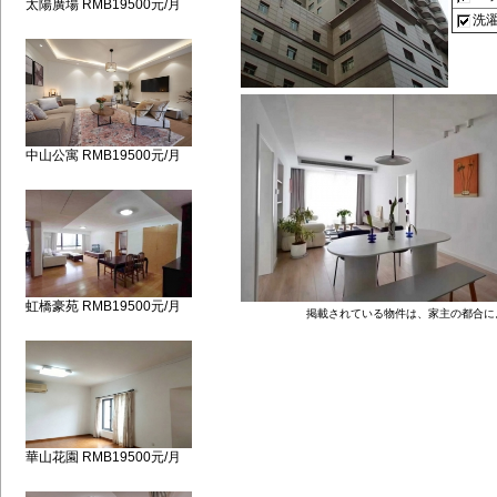
太陽廣場 RMB19500元/月
洗
中山公寓 RMB19500元/月
虹橋豪苑 RMB19500元/月
掲載されている物件は、家主の都合に
華山花園 RMB19500元/月